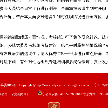
进行多视角、全方位立体考核。组织召开由乡（镇）全体干部
参会人员结合日常了解进行测评，全面掌握选调生到村任职
综合评价，结合本人面谈对选调生到村任职情况进行全方位、
握的德能勤绩廉方面情况，考核组进行了集体研究讨论、综
织、乡镇党委及考核组考核建议，结合平时掌握的情况综合确
有发展潜力的选调生，纳入优秀年轻干部库进行重点培养，
对症下药，有针对性地组织专题培训和多岗位锻炼，真正发挥
心县委组织部
Copyright@http://www.txdjw.gov.cn all rights reserved
宁ICP备09
限公司（宁夏新闻网）
宁公网安备 64032402000010 联系方式：0953-802