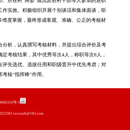
、所在村“两委”成员及驻村干部等人参加的述职
工作实效。积极组织开展个别谈话和集体面谈，听
多维度掌握，最终形成客观、准确、公正的考核材
合分析，认真撰写考核材料，并提出综合评价及考
定考核结果，其中优秀等次4人，称职等次8人，
在评先选优、选拔任用和职级晋升中优先考虑；对
考核“指挥棒”作用。
000310号-1
2582 txxwzzb@163.com