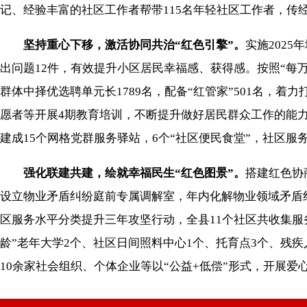
记、经验丰富的社区工作者帮带115名年轻社区工作者，传
坚持重心下移，激活协同共治“红色引擎”。
实施202
出问题12件，有效提升小区居民幸福感、获得感。按照“每万
群体中择优选聘单元长1789名，配备“红管家”501名，
愿者等开展4期教育培训，不断提升做好居民群众工作的能
建成15个网格党群服务驿站，6个“社区便民食堂”，社区服
强化联建共建，绘就幸福民生“红色图景”。
搭建红色协
设立物业矛盾纠纷庭前专属调解室，年内化解物业领域矛盾纠
区服务水平分类提升三年攻坚行动，全县11个社区共收集服务需
龄”老年大学2个、社区日间照料中心1个、托育点3个、残疾
10余家社会组织、个体企业等以“公益+低偿”形式，开展