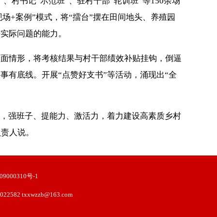
村书记“示范班”、驻村干部“轮训班”等150余场
现场+案例”模式，将“擂台”摆在田间地头、养殖园
决实际问题的能力。
负面情形，将考核结果与村干部绩效补贴挂钩，倒逼
事有底线。开展“点赞好支书”等活动，涌现出“全
，强班子、提能力、激活力，着力建设高素质乡村
负责人说。
9000310号-1
2582 txxwzzb@163.com