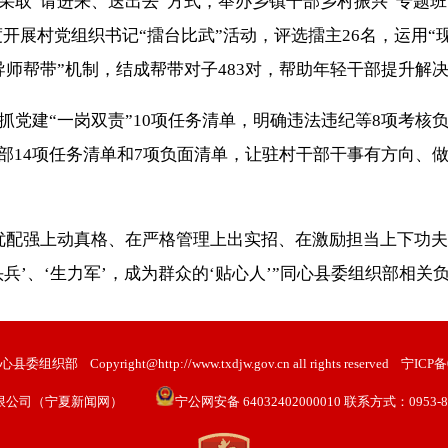
请进来、送出去”方式，举办乡镇干部乡村振兴“专题班”、
开展村党组织书记“擂台比武”活动，评选擂主26名，运用“
师帮带”机制，结成帮带对子483对，帮助年轻干部提升解
建“一岗双责”10项任务清单，明确违法违纪等8项考核
部14项任务清单和7项负面清单，让驻村干部干事有方向、做
配强上动真格、在严格管理上出实招、在激励担当上下功夫
兵’、‘生力军’，成为群众的‘贴心人’”同心县委组织部相关
心县委组织部
Copyright@http://www.txdjw.gov.cn all rights reserved
宁ICP备0
限公司（宁夏新闻网）
宁公网安备 64032402000010 联系方式：0953-802