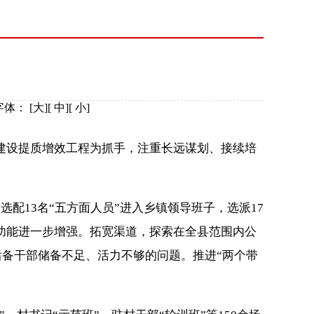
字体：
[
大
][
中
][
小
]
设提质增效工程为抓手，注重长远谋划、接续培
13名“五方面人员”进入乡镇领导班子，选派17
体功能进一步增强。拓宽渠道，探索在全县范围内公
了后备干部储备不足、活力不够的问题。推进“两个带