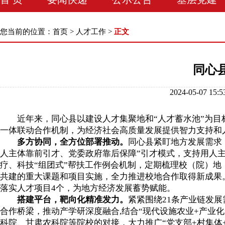
您当前的位置：
首页
>
人才工作
>
正文
同心
2024-05-07 
近年来，同心县以建设人才集聚地和“人才蓄水池”为目标
一体联动合作机制，为经济社会高质量发展提供智力支持和
多方协同，全方位部署推动。
同心县紧盯地方发展需求
人主体靠前引才、党委政府靠后保障”引才模式，支持用人
疗、科技“组团式”帮扶工作例会机制，定期梳理校（院）
共建的重大课题和项目实施，全力推进校地合作取得新成果。
落实人才项目4个，为地方经济发展蓄势赋能。
搭建平台，靶向化精准发力。
紧紧围绕21条产业链发
合作桥梁，推动产学研深度融合,结合“现代设施农业+产业
科院、甘肃农科院等院校的对接，大力推广“党支部+村集体