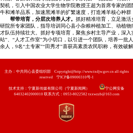
契机，引入中国农业大学生物学院教授王超为首席专家的团
牛和滩羊品系，加速黑滩羊的扩繁速度，打造滩羊核心种群
帮带培育，分层次培养人才。
抓好精准培育，立足激活
研院所专家团队，指导培训同心县小杂粮种植加工、动植物病
才队伍持续壮大。抓好专项培育，聚焦乡村主导产业，深入实
站”、“人才工作室”为小切口，以引进一个团队，培养一批
余人，9名“土专家”“田秀才”喜获高素质农民职称，有效
主办：中共同心县委组织部
Copyright@http://www.txdjw.gov.cn all rights
reserved
宁ICP备09000310号-1
技术支持：
宁夏新传媒有限公司（宁夏新闻网）
宁公网安备
64032402000010 联系方式：0953-8022582 txxwzzb@163.com