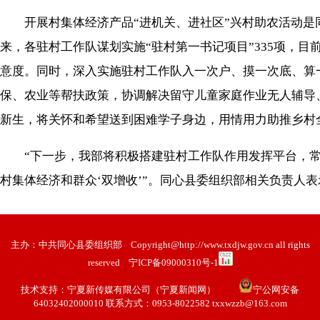
开展村集体经济产品“进机关、进社区”兴村助农活动是同
来，各驻村工作队谋划实施“驻村第一书记项目”335项，
意度。同时，深入实施驻村工作队入一次户、摸一次底、算
保、农业等帮扶政策，协调解决留守儿童家庭作业无人辅导、争
新生，将关怀和希望送到困难学子身边，用情用力助推乡村
“下一步，我部将积极搭建驻村工作队作用发挥平台，常态
村集体经济和群众‘双增收’”。同心县委组织部相关负责人表
主办：中共同心县委组织部
Copyright@http://www.txdjw.gov.cn all rights
reserved
宁ICP备09000310号-1
技术支持：
宁夏新传媒有限公司（宁夏新闻网）
宁公网安备
64032402000010 联系方式：0953-8022582 txxwzzb@163.com